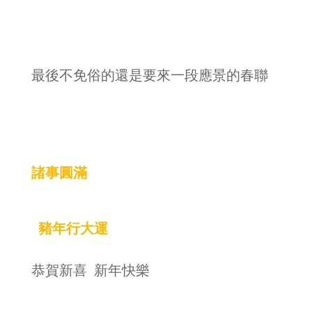
最後不免俗的還是要來一段應景的春聯
諸事圓滿
豬年行大運
恭賀新喜 新年快樂